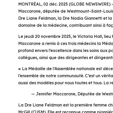
MONTRÉAL, 02 déc. 2025 (GLOBE NEWSWIRE) -- La 
Maccarone, députée de Westmount–Saint-Louis, po
Dre Liane Feldman, la Dre Nadia Giannetti et la 
domaine de la médecine, contribuant ainsi à faç
Le jeudi 20 novembre 2025, le Victoria Hall, lieu 
Maccarone a remis à ces trois médecins la Médail
profond envers l’excellence dans les soins aux pa
collègues, ainsi que des dirigeantes et dirigeant
«
La Médaille de l’Assemblée nationale est décern
l’ensemble de notre communauté. C’est un véritab
aussi des modèles pour nous toutes et tous. La r
— Jennifer Maccarone, Députée de Westmo
La Dre Liane Feldman est la première femme chir
McGill (CUSM). Elle est reconnue comme pionnièr