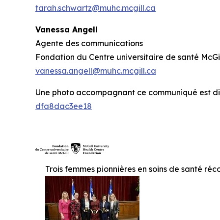
tarah.schwartz@muhc.mcgill.ca
Vanessa Angell
Agente des communications
Fondation du Centre universitaire de santé McGi
vanessa.angell@muhc.mcgill.ca
Une photo accompagnant ce communiqué est di
dfa8dac3ee18
Trois femmes pionnières en soins de santé ré