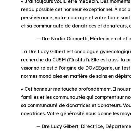
« J’ai toujours voulu être médecin. Des moments
rendu possible cet honneur exceptionnel. À nos 
persévérance, votre courage et votre force sont
et sa communauté de donatrices et donateurs, don
— Dre Nadia Giannetti, Médecin en chef a
La Dre Lucy Gilbert est oncologue gynécologiqu
recherche du CUSM (l’Institut). Elle est aussi l
visionnaire est à l’origine de
DOvEEgene,
un test
normes mondiales en matière de soins en dépist
« Cet honneur me touche profondément. Il nous rap
familles et les communautés qui comptent sur nou
sa communauté de donatrices et donateurs. Vous
novatrices. Votre générosité nous donne les moyens
— Dre Lucy Gilbert, Directrice, Département 