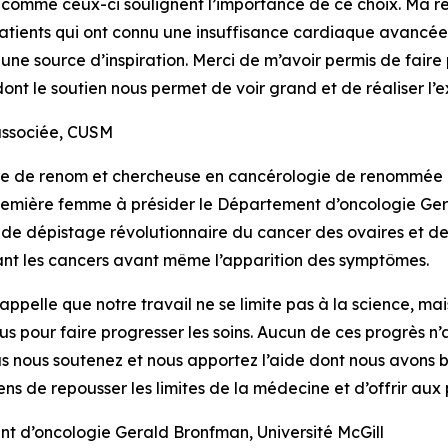
 comme ceux-ci soulignent l’importance de ce choix. Ma re
patients qui ont connu une insuffisance cardiaque avancée
 une source d’inspiration. Merci de m’avoir permis de fair
t le soutien nous permet de voir grand et de réaliser l’ex
ssociée, CUSM
e de renom et chercheuse en cancérologie de renommée in
a première femme à présider le Département d’oncologie Ger
 de dépistage révolutionnaire du cancer des ovaires et de l
ant les cancers avant même l’apparition des symptômes.
pelle que notre travail ne se limite pas à la science, mais 
s pour faire progresser les soins. Aucun de ces progrès n’
 nous soutenez et nous apportez l’aide dont nous avons b
 de repousser les limites de la médecine et d’offrir aux pati
d’oncologie Gerald Bronfman, Université McGill