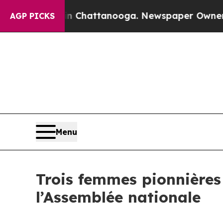
s in Chattanooga. Newspaper Owner Calls the P
AGP PICKS
Menu
Trois femmes pionnières
l’Assemblée nationale