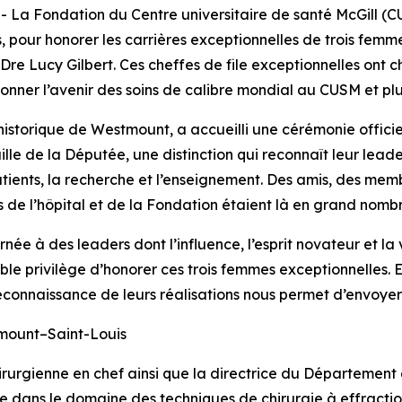
Fondation du Centre universitaire de santé McGill (CUSM
ur honorer les carrières exceptionnelles de trois femmes
Dre Lucy Gilbert. Ces cheffes de file exceptionnelles ont 
onner l’avenir des soins de calibre mondial au CUSM et plu
historique de Westmount, a accueilli une cérémonie officiel
le de la Députée, une distinction qui reconnaît leur leade
tients, la recherche et l’enseignement. Des amis, des memb
s de l’hôpital et de la Fondation étaient là en grand nombr
ée à des leaders dont l’influence, l’esprit novateur et la
le privilège d’honorer ces trois femmes exceptionnelles. El
econnaissance de leurs réalisations nous permet d’envoyer 
unt–Saint-Louis
urgienne en chef ainsi que la directrice du Département d
e dans le domaine des techniques de chirurgie à effractio